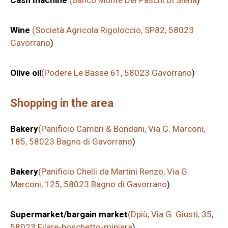
Cash machine
(Banco Monte Del Paschi Di Siena
)
Wine
(Società Agricola Rigoloccio, SP82, 58023
Gavorrano
)
Olive oil
(Podere Le Basse 61, 58023 Gavorrano
)
Shopping in the area
Bakery
(Panificio Cambri & Bondani, Via G. Marconi,
185, 58023 Bagno di Gavorrano
)
Bakery
(Panificio Chelli da Martini Renzo, Via G.
Marconi, 125, 58023 Bagno di Gavorrano
)
Supermarket/bargain market
(Dpiù, Via G. Giusti, 35,
58023 Filare-boschetto-miniera
)